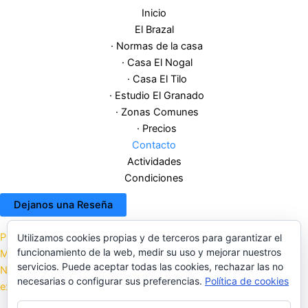
Inicio
El Brazal
· Normas de la casa
· Casa El Nogal
· Casa El Tilo
· Estudio El Granado
· Zonas Comunes
· Precios
Contacto
Actividades
Condiciones
Dejanos una Reseña
Política de cookies
Utilizamos cookies propias y de terceros para garantizar el
funcionamiento de la web, medir su uso y mejorar nuestros
Más información sobre las cookies
servicios. Puede aceptar todas las cookies, rechazar las no
Nuestro Plan de prevención de riesgos laborales frente a la
necesarias o configurar sus preferencias.
Política de cookies
exposición al SARS «EL BRAZAL»