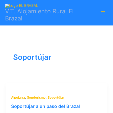
Ir
al
V.T. Alojamiento Rural El
contenido
Brazal
Soportújar
,
,
Alpujarra
Senderismo
Soportújar
Soportújar a un paso del Brazal